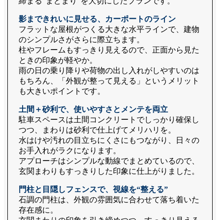
締まる“まとまり”を大切にしたプランです。
影まできれいに見せる、カーポートのライン
フラットな屋根がつくる大きな水平ラインで、建物
のシンプルさがさらに際立ちます。
柱やフレームもすっきり見えるので、正面から見た
ときの印象が軽やか。
雨の日の乗り降りや荷物の出し入れがしやすいのは
もちろん、「外観が整って見える」というメリット
も大きいポイントです。
土間＋砂利で、使いやすさとメンテを両立
駐車スペースは土間コンクリートでしっかり確保し
つつ、まわりは砂利で仕上げてメリハリを。
水はけや汚れの目立ちにくさにもつながり、日々の
お手入れがラクになります。
アプローチはシンプルな動線でまとめているので、
玄関まわりもすっきりした印象に仕上がりました。
門柱と目隠しフェンスで、視線を“整える”
石調の門柱は、外観の雰囲気に合わせて落ち着いた
存在感に。