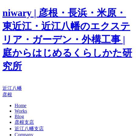
niwary | 彦根・長浜・米原・
東近江・近江八幡のエクステ
リア・ガーデン・外構工事 |
庭からはじめるくらしかた研
究所
近江八幡
彦根
Home
Works
Blog
彦根支店
近江八幡支店
Company