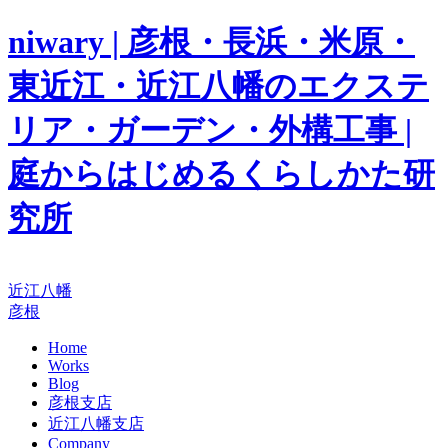
niwary | 彦根・長浜・米原・
東近江・近江八幡のエクステ
リア・ガーデン・外構工事 |
庭からはじめるくらしかた研
究所
近江八幡
彦根
Home
Works
Blog
彦根支店
近江八幡支店
Company