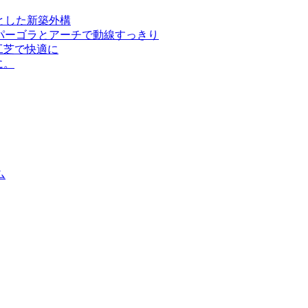
とした新築外構
パーゴラとアーチで動線すっきり
工芝で快適に
に。
ム