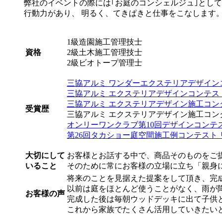
弊社のイベントの際には｢お庭のコンシェルジュ｣とし
行動力があり、 明るく、てきぱきと仕事をこなします
1級造園施工管理技士
資格
2級土木施工管理技士
2級ビオトープ管理士
三協アルミ ワンダーエクステリアデザインコ
三協アルミ エクステリアデザインコンテスト
三協アルミ エクステリアデザイン施工コンク
受賞歴
三協アルミ エクステリアデザイン施工コンクー
オンリーワンクラブ第10回デザインコンテ
第26回タカショー庭空間施工例コンテスト
大切にして
お客様とお話する中で、商品そのものをご
いること
そのために常にお客様の立場に立ち「親身
将来のことを見据えた提案をして頂き、完
以前は庭をほとんど使うことがなく、雨が
お客様の声
完成した後は毎朝ウッドデッキに出て子供
これから家族でたくさん活用していきたい