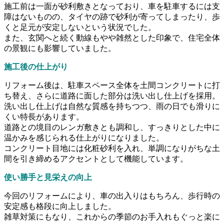
施工前は一面が砂利敷きとなっており、車を駐車するには支
障はないものの、タイヤの跡で砂利が寄ってしまったり、歩
くと足元が安定しないという状況でした。
また、玄関へと続く動線もやや雑然とした印象で、住宅全体
の景観にも影響していました。
施工後の仕上がり
リフォーム後は、駐車スペース全体を土間コンクリートに打
ち替え、さらに道路に面した部分は洗い出し仕上げを採用。
洗い出し仕上げは自然な質感を持ちつつ、雨の日でも滑りに
くい特長があります。
道路との境目のレンガ敷きとも調和し、すっきりとした中に
温かみを感じられる仕上がりになりました。
コンクリート目地には化粧砂利を入れ、単調になりがちな土
間を引き締めるアクセントとして機能しています。
使い勝手と見栄えの向上
今回のリフォームにより、車の出入りはもちろん、歩行時の
安定感も格段に向上しました。
雑草対策にもなり、これからの季節のお手入れもぐっと楽に