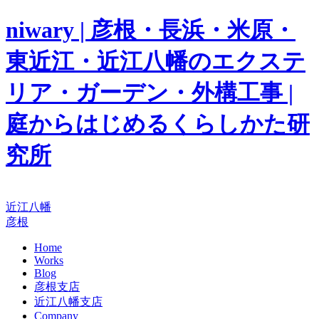
niwary | 彦根・長浜・米原・
東近江・近江八幡のエクステ
リア・ガーデン・外構工事 |
庭からはじめるくらしかた研
究所
近江八幡
彦根
Home
Works
Blog
彦根支店
近江八幡支店
Company