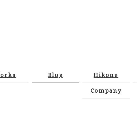
orks
Blog
Hikone
Company