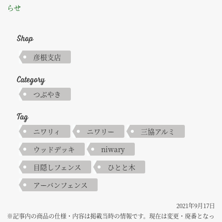
らせ
Shop
彦根支店
Category
つぶやき
Tag
ニワリィ
ニワリー
三協アルミ
ウッドデッキ
niwary
目隠しフェンス
ひとと木
アーバンフェンス
2021年9月17日
※記事内の商品の仕様・内容は掲載当時の情報です。現在は変更・廃番となっ