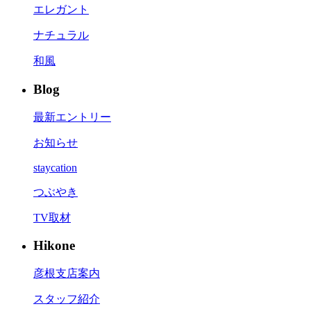
エレガント
ナチュラル
和風
Blog
最新エントリー
お知らせ
staycation
つぶやき
TV取材
Hikone
彦根支店案内
スタッフ紹介