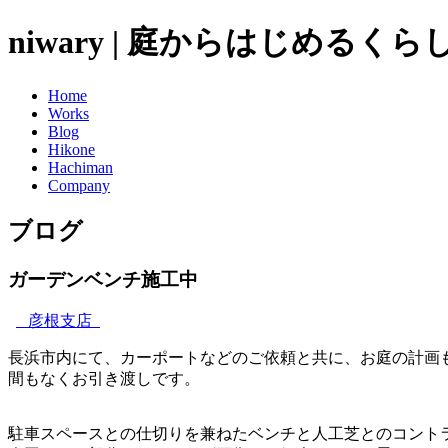
niwary | 庭からはじめるく
Home
Works
Blog
Hikone
Hachiman
Company
ブログ
ガーデンベンチ施工中
彦根支店
長浜市内にて、カーポートなどのご依頼と共に、お庭の計画
間もなくお引き渡しです。
駐車スペースとの仕切りを兼ねたベンチと人工芝とのコント