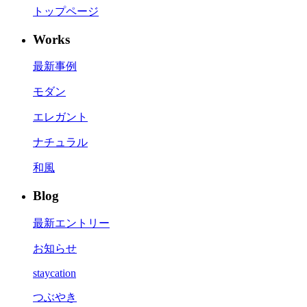
トップページ
Works
最新事例
モダン
エレガント
ナチュラル
和風
Blog
最新エントリー
お知らせ
staycation
つぶやき