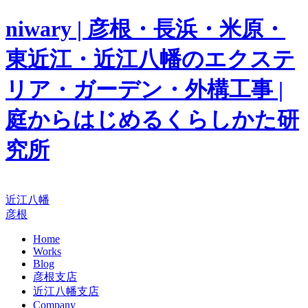
niwary | 彦根・長浜・米原・
東近江・近江八幡のエクステ
リア・ガーデン・外構工事 |
庭からはじめるくらしかた研
究所
近江八幡
彦根
Home
Works
Blog
彦根支店
近江八幡支店
Company