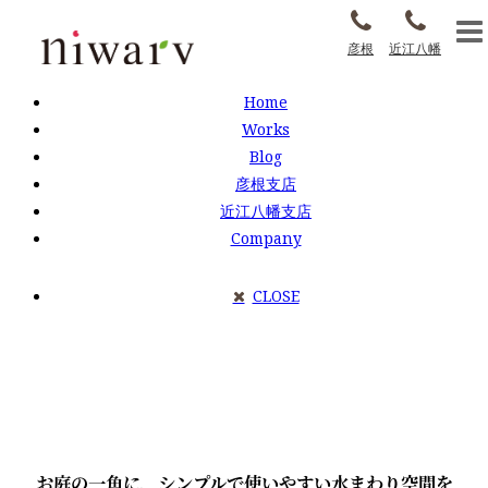
彦根
近江八幡
Home
Works
Blog
彦根支店
近江八幡支店
Company
CLOSE
お庭の一角に、シンプルで使いやすい水まわり空間を