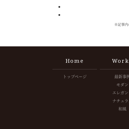
※記事内
Home
Work
トップページ
最新事
モダン
エレガン
ナチュラ
和風