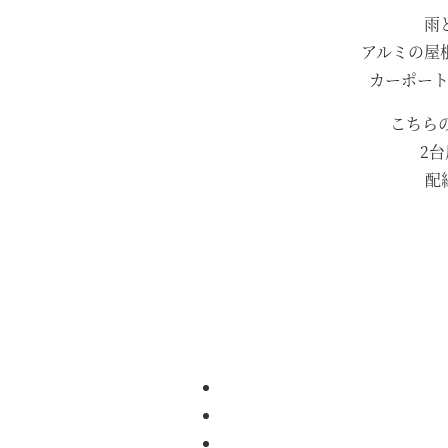
雨
アルミの屋
カーポー
こちら
2
配