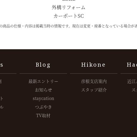
外構リフォーム
カーポートSC
の商品の仕様・内容は掲載当時の情報です。現在は変更・廃番となっている場合が
s
Blog
Hikone
Ha
例
最新エントリー
彦根支店案内
近江
お知らせ
スタッフ紹介
ス
ト
staycation
ル
つぶやき
TV取材