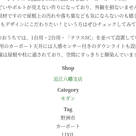
どいやボルトが見えない作りになっており、外観を損ないませ
根材ですので屋根上の汚れや落ち葉なども気にならないのも嬉
トもデザインにこだわりたい！という方はぜひチェックしてみて
のおうちでは、1台用・2台用・「テラスSC」を並べて設置して
台用のカーポート天井には人感センサー付きのダウンライトも設
線は屋根や柱に通されており、空間にすっきりと馴染んでいま
Shop
近江八幡支店
Category
モダン
Tag
野洲市
カーポート
LIXIL