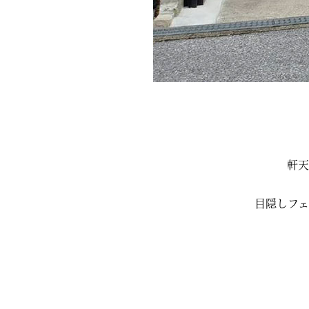
軒天
目隠しフ