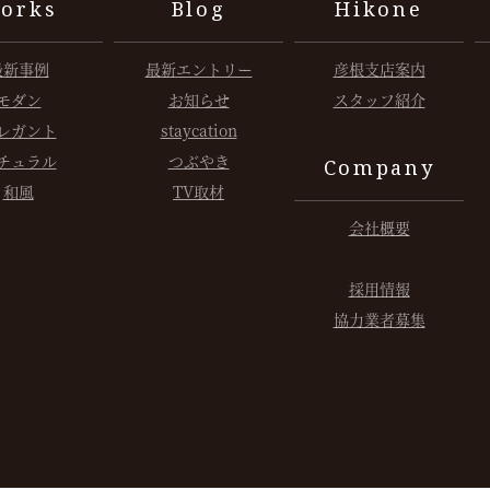
orks
Blog
Hikone
最新事例
最新エントリー
彦根支店案内
モダン
お知らせ
スタッフ紹介
レガント
staycation
チュラル
つぶやき
Company
和風
TV取材
会社概要
採用情報
協力業者募集