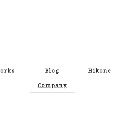
orks
Blog
Hikone
Company