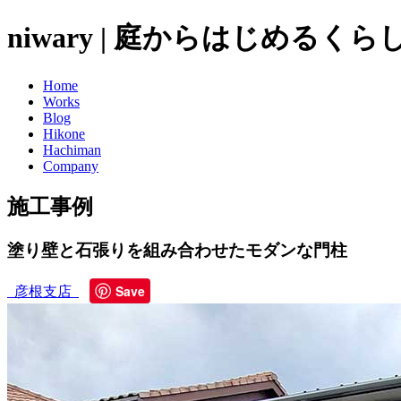
niwary | 庭からはじめるく
Home
Works
Blog
Hikone
Hachiman
Company
施工事例
塗り壁と石張りを組み合わせたモダンな門柱
Save
彦根支店