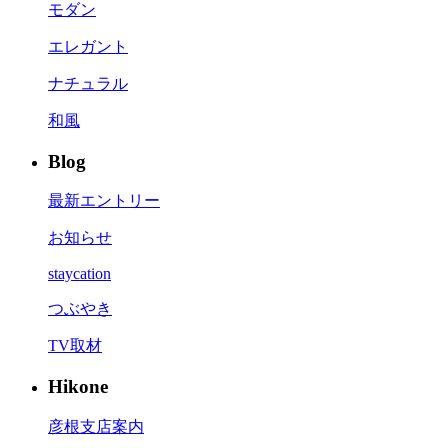
モダン
エレガント
ナチュラル
和風
Blog
最新エントリー
お知らせ
staycation
つぶやき
TV取材
Hikone
彦根支店案内