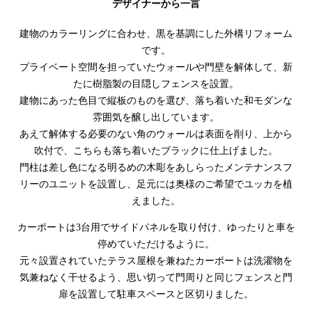
デザイナーから一言
建物のカラーリングに合わせ、黒を基調にした外構リフォーム
です。
プライベート空間を担っていたウォールや門壁を解体して、新
たに樹脂製の目隠しフェンスを設置。
建物にあった色目で縦板のものを選び、落ち着いた和モダンな
雰囲気を醸し出しています。
あえて解体する必要のない角のウォールは表面を削り、上から
吹付で、こちらも落ち着いたブラックに仕上げました。
門柱は差し色になる明るめの木彫をあしらったメンテナンスフ
リーのユニットを設置し、足元には奥様のご希望でユッカを植
えました。
カーポートは3台用でサイドパネルを取り付け、ゆったりと車を
停めていただけるように。
元々設置されていたテラス屋根を兼ねたカーポートは洗濯物を
気兼ねなく干せるよう、思い切って門周りと同じフェンスと門
扉を設置して駐車スペースと区切りました。