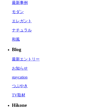
最新事例
モダン
エレガント
ナチュラル
和風
Blog
最新エントリー
お知らせ
staycation
つぶやき
TV取材
Hikone