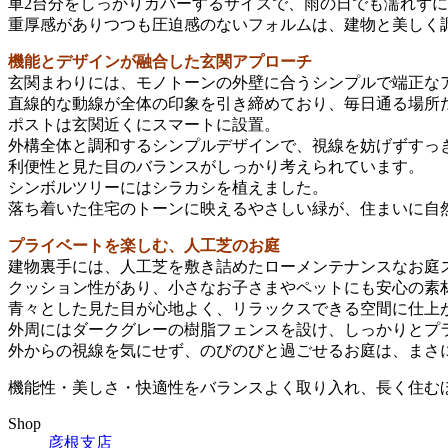
車2台分をしっかりカバーするサイズで、雨の日でも濡れず
重厚感がありつつも圧迫感のないフォルムは、建物と美しく
機能とデザインが融合した玄関アプローチ
玄関まわりには、モノトーンの外壁に合うシンプルで端正な
直線的な動線が全体の印象を引き締めており、毎日通る場所
ポストは玄関近くにスマートに設置。
外構全体と調和するシンプルデザインで、視線を妨げずすっ
利便性と見た目のバランスがしっかり考えられています。
シンボルツリーにはシラカシを植えました。
落ち着いた住宅のトーンに映えるやさしい緑が、住まいに自
プライベートを楽しむ、人工芝のお庭
建物裏手には、人工芝を敷き詰めたローメンテナンスなお庭
クッション性があり、小さなお子さまやペットにも安心の素
青々とした見た目が心地よく、リラックスできる空間に仕上
外周にはダークグレーの樹脂フェンスを設け、しっかりとプ
外からの視線を気にせず、のびのびと過ごせるお庭は、まさに
機能性・美しさ・快適性をバランスよく取り入れ、長く住む
Shop
彦根支店