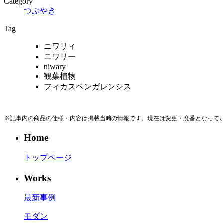
Category
つぶやき
Tag
ニワリィ
ニワリー
niwary
観葉植物
フィカスベンガレンシス
※記事内の商品の仕様・内容は掲載当時の情報です。現在は変更・廃番となって
Home
トップページ
Works
最新事例
モダン