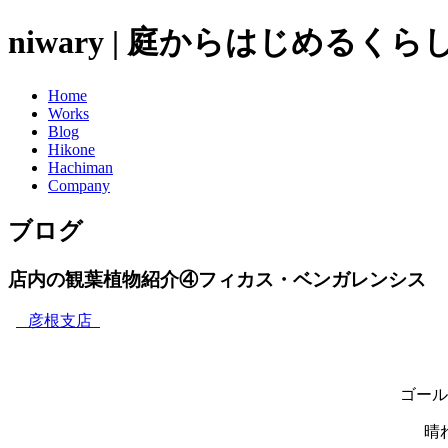
niwary | 庭からはじめるく
Home
Works
Blog
Hikone
Hachiman
Company
ブログ
店内の観葉植物紹介④フィカス・ベンガレンシス
彦根支店
ゴール
晴