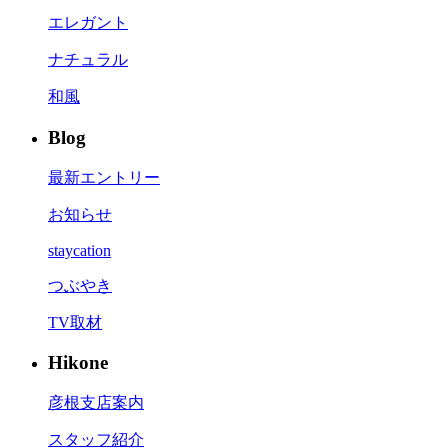
エレガント
ナチュラル
和風
Blog
最新エントリー
お知らせ
staycation
つぶやき
TV取材
Hikone
彦根支店案内
スタッフ紹介